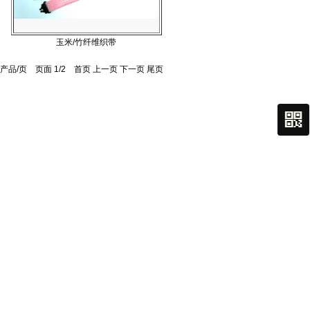
玉米/竹纤维织带
产品/页 页面
1
/2
首页 上一页
下一页
尾页