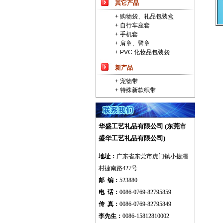
其它产品
+ 购物袋、礼品包装盒
+ 自行车座套
+ 手机套
+ 肩章、臂章
+ PVC 化妆品包装袋
新产品
+ 宠物带
+ 特殊新款织带
华盛工艺礼品有限公司 (东莞市
盛华工艺礼品有限公司)
地址：
广东省
东莞市虎门镇小捷滘
村捷南路427号
邮 编：
523880
电 话：
0086-0769-82795859
传 真：
0086-0769-82795849
李先生：
0086-15812810002