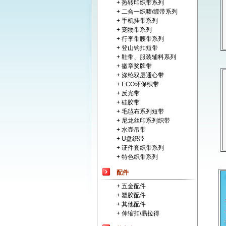
+ 热转印织带系列
+ 二合一织唛/缎带系列
+ 手机挂带系列
+ 宠物带系列
+ 行李带腰带系列
+ 登山钩扣短带
+ 鞋带、服装辅料系列
+ 徽章奖牌带
+ 涤纶双层通心带
+ ECO环保织带
+ 反光带
+ 硅胶带
+ 毛毡布系列短带
+ 尼龙丝印系列织带
+ 水壶吊带
+ U盘织带
+ 证件套织带系列
+ 特色织带系列
配件
+ 五金配件
+ 塑胶配件
+ 其他配件
+ 伸缩扣/易拉得