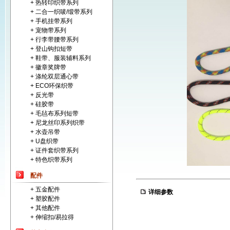
+ 热转印织带系列
+ 二合一织唛/缎带系列
+ 手机挂带系列
+ 宠物带系列
+ 行李带腰带系列
+ 登山钩扣短带
+ 鞋带、服装辅料系列
+ 徽章奖牌带
+ 涤纶双层通心带
+ ECO环保织带
+ 反光带
+ 硅胶带
+ 毛毡布系列短带
+ 尼龙丝印系列织带
+ 水壶吊带
+ U盘织带
+ 证件套织带系列
+ 特色织带系列
配件
+ 五金配件
详细参数
+ 塑胶配件
+ 其他配件
+ 伸缩扣/易拉得