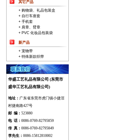
其它产品
+ 购物袋、礼品包装盒
+ 自行车座套
+ 手机套
+ 肩章、臂章
+ PVC 化妆品包装袋
新产品
+ 宠物带
+ 特殊新款织带
华盛工艺礼品有限公司 (东莞市
盛华工艺礼品有限公司)
地址：
广东省
东莞市虎门镇小捷滘
村捷南路427号
邮 编：
523880
电 话：
0086-0769-82795859
传 真：
0086-0769-82795849
李先生：
0086-15812810002