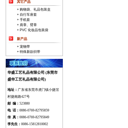
其它产品
+ 购物袋、礼品包装盒
+ 自行车座套
+ 手机套
+ 肩章、臂章
+ PVC 化妆品包装袋
新产品
+ 宠物带
+ 特殊新款织带
华盛工艺礼品有限公司 (东莞市
盛华工艺礼品有限公司)
地址：
广东省
东莞市虎门镇小捷滘
村捷南路427号
邮 编：
523880
电 话：
0086-0769-82795859
传 真：
0086-0769-82795849
李先生：
0086-15812810002