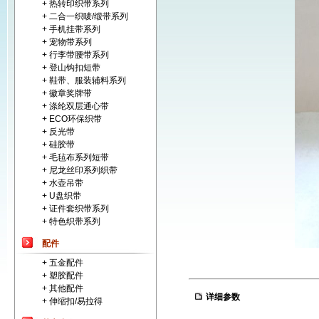
+ 热转印织带系列
+ 二合一织唛/缎带系列
+ 手机挂带系列
+ 宠物带系列
+ 行李带腰带系列
+ 登山钩扣短带
+ 鞋带、服装辅料系列
+ 徽章奖牌带
+ 涤纶双层通心带
+ ECO环保织带
+ 反光带
+ 硅胶带
+ 毛毡布系列短带
+ 尼龙丝印系列织带
+ 水壶吊带
+ U盘织带
+ 证件套织带系列
+ 特色织带系列
配件
+ 五金配件
+ 塑胶配件
+ 其他配件
详细参数
+ 伸缩扣/易拉得