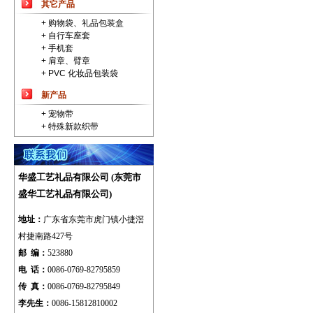
其它产品
+ 购物袋、礼品包装盒
+ 自行车座套
+ 手机套
+ 肩章、臂章
+ PVC 化妆品包装袋
新产品
+ 宠物带
+ 特殊新款织带
华盛工艺礼品有限公司 (东莞市
盛华工艺礼品有限公司)
地址：
广东省
东莞市虎门镇小捷滘
村捷南路427号
邮 编：
523880
电 话：
0086-0769-82795859
传 真：
0086-0769-82795849
李先生：
0086-15812810002