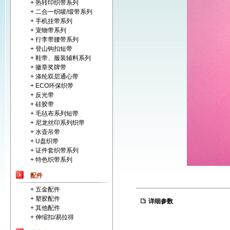
+ 热转印织带系列
+ 二合一织唛/缎带系列
+ 手机挂带系列
+ 宠物带系列
+ 行李带腰带系列
+ 登山钩扣短带
+ 鞋带、服装辅料系列
+ 徽章奖牌带
+ 涤纶双层通心带
+ ECO环保织带
+ 反光带
+ 硅胶带
+ 毛毡布系列短带
+ 尼龙丝印系列织带
+ 水壶吊带
+ U盘织带
+ 证件套织带系列
+ 特色织带系列
配件
+ 五金配件
+ 塑胶配件
详细参数
+ 其他配件
+ 伸缩扣/易拉得